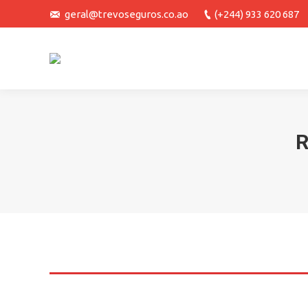
geral@trevoseguros.co.ao
(+244) 933 620 687
R
You are here: