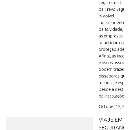
seguro multirris
da Trevo Seguro
possível.
Independentem
da atividade, to
as empresas
beneficiam com
proteção adequ
Afinal, as incert
e riscos associa
podem trazer
dissabores qua
menos se espera
Desde a destrui
de instalações,
October 12, 202
VIAJE EM
SEGURANÇA