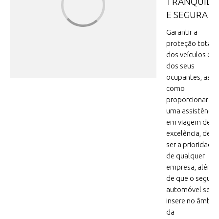
TRANQUILA
E SEGURA
Garantir a
proteção total
dos veículos e
dos seus
ocupantes, assi
como
proporcionar
uma assistência
em viagem de
excelência, deve
ser a prioridade
de qualquer
empresa, além
de que o seguro
automóvel se
insere no âmbit
da