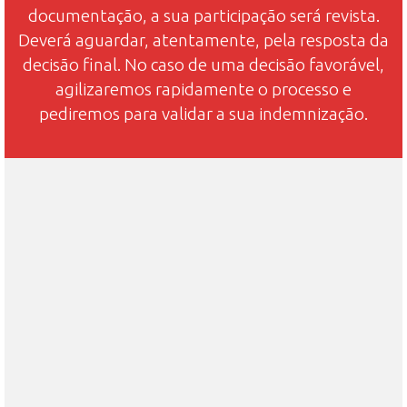
documentação, a sua participação será revista.
Deverá aguardar, atentamente, pela resposta da
decisão final. No caso de uma decisão favorável,
agilizaremos rapidamente o processo e
pediremos para validar a sua indemnização.
A apólice a as condições gerais do produto são
documentos importantes.
Procure manter-se informado e atualizado sobre
as coberturas contratualizadas, através da
leitura dos mesmos. Na maioria das coberturas,
poderá estar associada o pagamento de uma
franquia, detalhada nos documentos que lhe
enviamos no momento da subscrição.