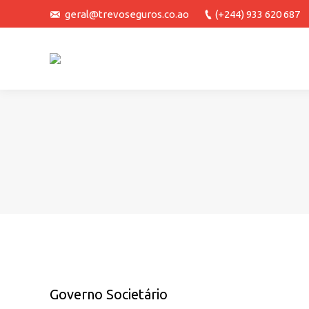
geral@trevoseguros.co.ao
(+244) 933 620 687
You are here:
Governo Societário